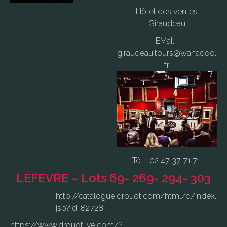
Hôtel des ventes
Giraudeau
EMail :
giraudeau.tours@wanadoo.
fr
Tél. : 02 47 37 71 71
.
LEFEVRE – Lots 69- 269- 294- 303
http://catalogue.drouot.com/html/d/index.
jsp?id=82728
https://www.drouotlive.com/?