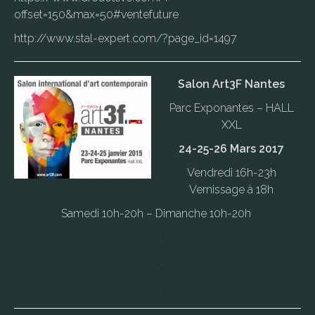
offset=150&max=50#ventefuture
http://www.stal-expert.com/?page_id=1497
Salon Art3F Nantes
Parc Exponantes – HALL
XXL
24-25-26 Mars 2017
Vendredi 16h-23h
Vernissage à 18h
Samedi 10h-20h – Dimanche 10h-20h
.
.
.