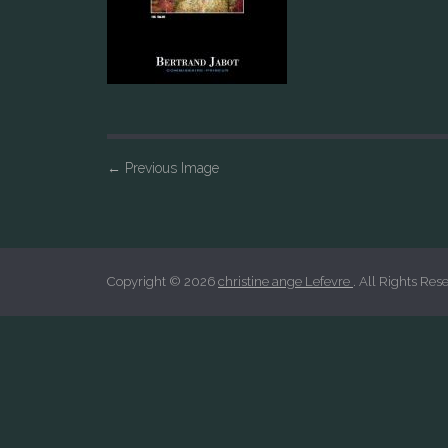
P
←
Previous Image
o
s
t
n
Copyright © 2026
christine ange Lefevre
. All Rights Res
a
v
i
g
a