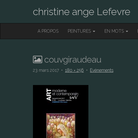
christine ange Lefevre
M
S
A PROPOS
PEINTURES
EN MOTS
K
A
I
I
P
T
N
O
couvgiraudeau
M
C
O
E
23 mars 2017
•
180 × 256
•
Evénements
N
N
T
E
U
N
T