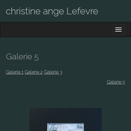
christine ange Lefevre
M
S
K
A
I
I
P
T
N
O
Galerie 5
M
C
O
E
N
Galerie 1
Galerie 2
Galerie 3
N
T
E
U
Galerie 5
N
T