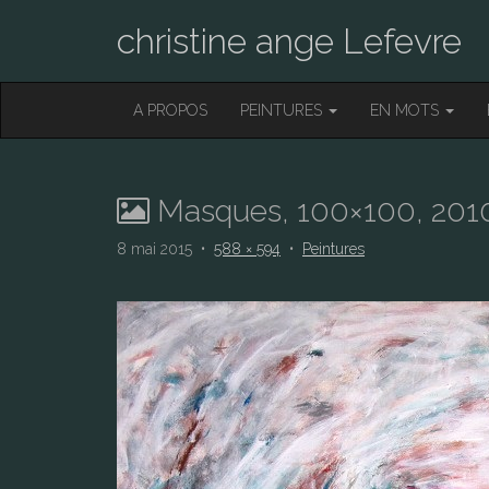
christine ange Lefevre
M
S
A PROPOS
PEINTURES
EN MOTS
K
A
I
I
P
T
N
O
Masques, 100×100, 201
M
C
O
E
8 mai 2015
•
588 × 594
•
Peintures
N
N
T
E
U
N
T